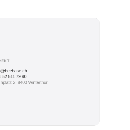
REKT
fo@beebase.ch
 52 511 79 90
hplatz 2, 8400 Winterthur