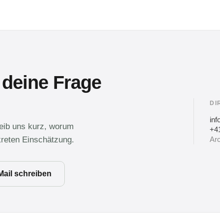
 deine Frage
DI
in
reib uns kurz, worum
+41
kreten Einschätzung.
Arc
Mail schreiben