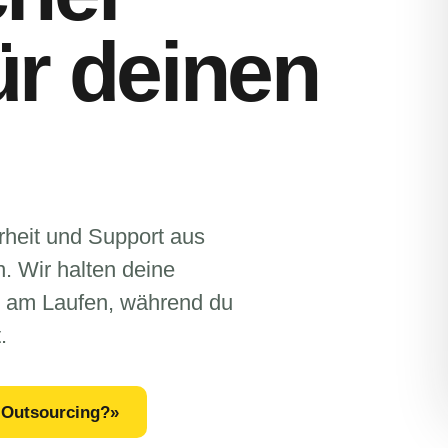
ür deinen
rheit und Support aus
. Wir halten deine
ig am Laufen, während du
.
T-Outsourcing?»