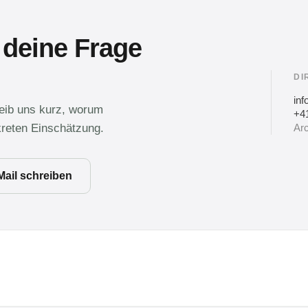
 deine Frage
DI
in
reib uns kurz, worum
+41
kreten Einschätzung.
Arc
Mail schreiben