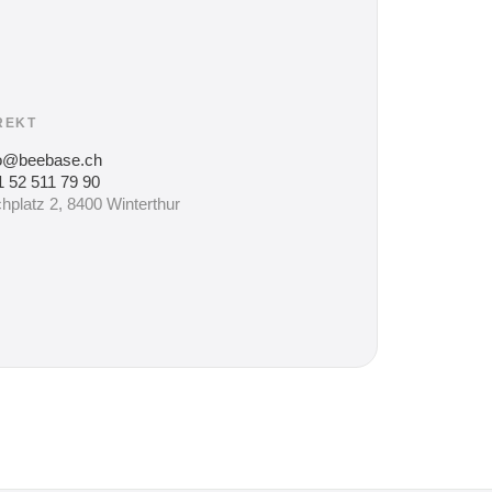
REKT
fo@beebase.ch
 52 511 79 90
hplatz 2, 8400 Winterthur