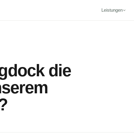
Leistungen
gdock die
unserem
?