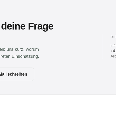
 deine Frage
DI
in
reib uns kurz, worum
+41
kreten Einschätzung.
Arc
Mail schreiben