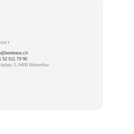
REKT
fo@beebase.ch
 52 511 79 90
hplatz 2, 8400 Winterthur