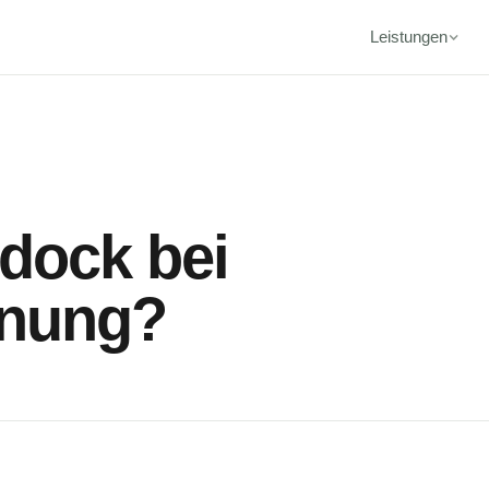
Leistungen
gdock bei
anung?