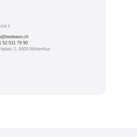
REKT
fo@beebase.ch
 52 511 79 90
hplatz 2, 8400 Winterthur