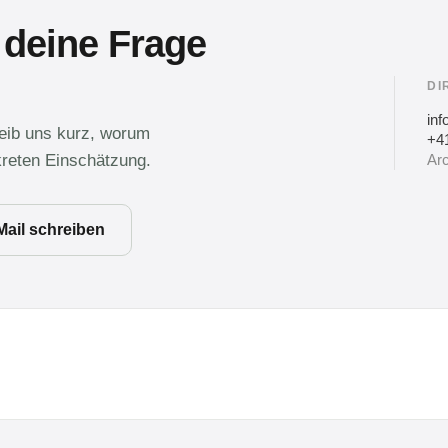
 deine Frage
DI
in
reib uns kurz, worum
+41
kreten Einschätzung.
Arc
Mail schreiben