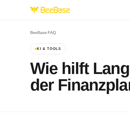
BeeBase
/
FAQ
KI & TOOLS
Wie hilft Lan
der Finanzpl