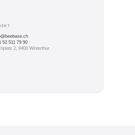
REKT
fo@beebase.ch
 52 511 79 90
hplatz 2, 8400 Winterthur