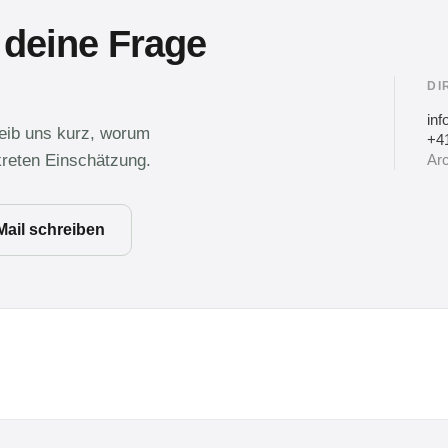
 deine Frage
DI
in
reib uns kurz, worum
+41
kreten Einschätzung.
Arc
Mail schreiben