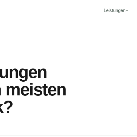
Leistungen
lungen
m meisten
k?