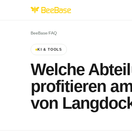
BeeBase
/
FAQ
KI & TOOLS
Welche Abtei
profitieren a
von Langdoc