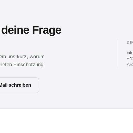
 deine Frage
DI
in
reib uns kurz, worum
+41
kreten Einschätzung.
Arc
Mail schreiben