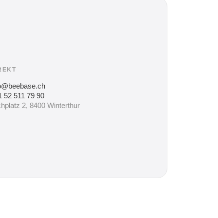
REKT
fo@beebase.ch
 52 511 79 90
hplatz 2, 8400 Winterthur