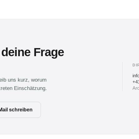
 deine Frage
DI
in
reib uns kurz, worum
+41
kreten Einschätzung.
Arc
Mail schreiben