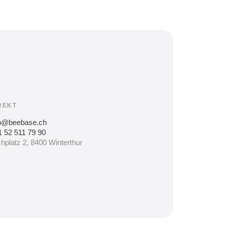
REKT
fo@beebase.ch
 52 511 79 90
hplatz 2, 8400 Winterthur