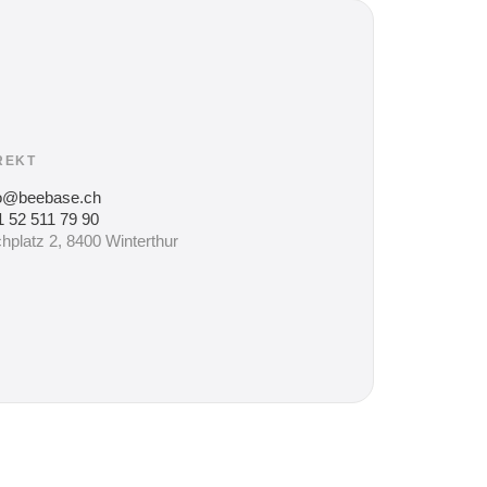
REKT
fo@beebase.ch
 52 511 79 90
hplatz 2, 8400 Winterthur