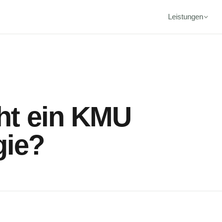
Leistungen
ht ein KMU
gie?