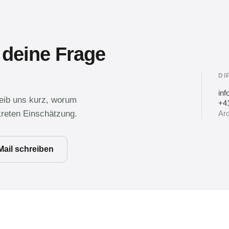
 deine Frage
DI
in
reib uns kurz, worum
+41
kreten Einschätzung.
Arc
Mail schreiben