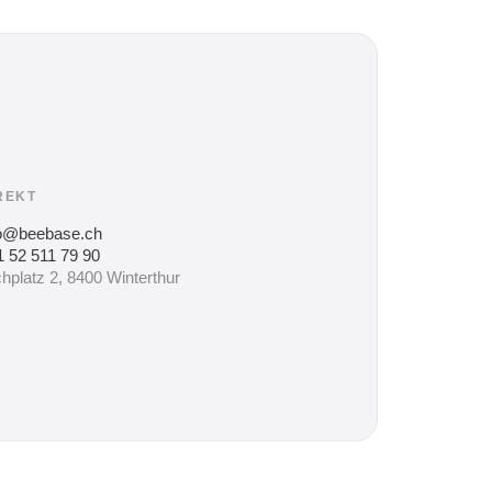
REKT
fo@beebase.ch
 52 511 79 90
hplatz 2, 8400 Winterthur