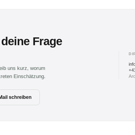
 deine Frage
DI
in
reib uns kurz, worum
+41
kreten Einschätzung.
Arc
Mail schreiben