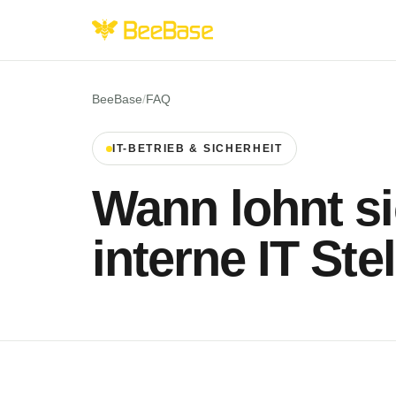
BeeBase
/
FAQ
IT-BETRIEB & SICHERHEIT
Wann lohnt si
interne IT Ste