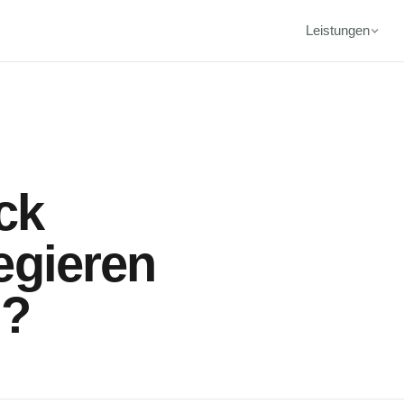
Leistungen
ck
egieren
n?