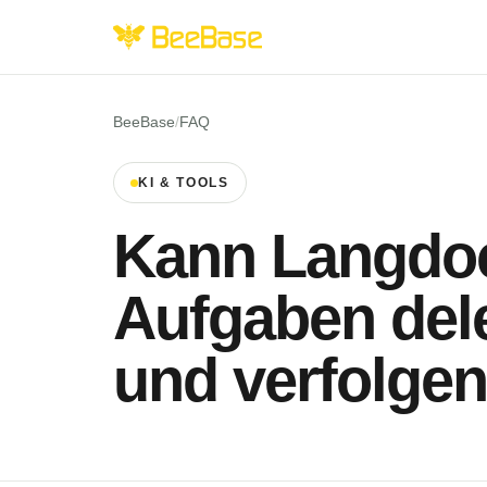
BeeBase
/
FAQ
KI & TOOLS
Kann Langdo
Aufgaben del
und verfolge