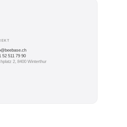
REKT
fo@beebase.ch
 52 511 79 90
hplatz 2, 8400 Winterthur