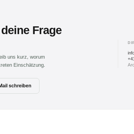
 deine Frage
DI
in
reib uns kurz, worum
+41
kreten Einschätzung.
Arc
Mail schreiben