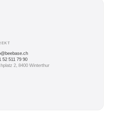
REKT
fo@beebase.ch
 52 511 79 90
hplatz 2, 8400 Winterthur