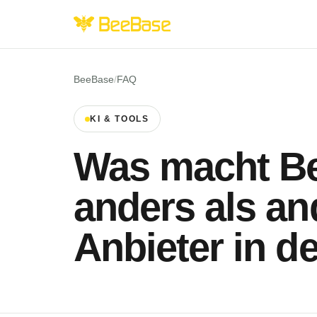
BeeBase
/
FAQ
KI & TOOLS
Was macht B
anders als an
Anbieter in d