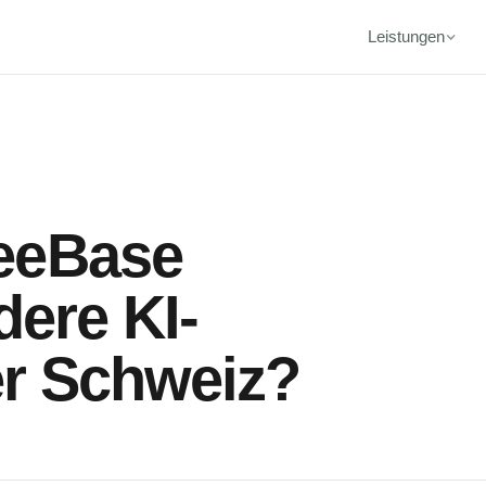
Leistungen
eeBase
dere KI-
er Schweiz?