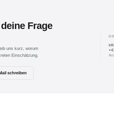
 deine Frage
DI
in
reib uns kurz, worum
+41
kreten Einschätzung.
Arc
Mail schreiben